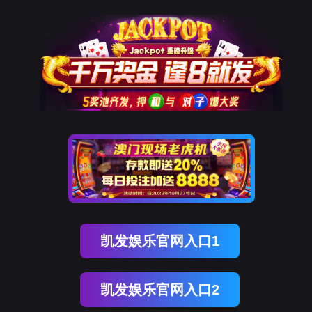
凯发娱乐官网入口1
凯发娱乐官网入口2